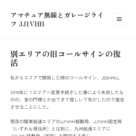
アマチュア無線とガレージライ
フ JJ1VHH
メニュ
ーとウ
ィジェ
ット
別エリアの旧コールサインの復
活
私が６エリアで開局した時のコールサイン、JE6HMU。
2019年に１エリアへ変更手続きした事により失効したも
のの、昔の門標とか出てきて惜しい？気がしたので復活
させることにした。
既存の関東総通エリアのJJ1VHH移動局、JJ1VHH固定局
（いずれも現住所）とは別に、九州総通エリアに
JE6HMU移動局（実家）を開設する感じ。