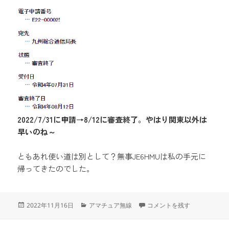
2022/7/31に申請→8/12に審査終了。やはり関東以外は
早いのね～
ともあれ使い道は別として？無事JE6HMUは私の手元に
帰ってきたのでした。
投
カ
別エリアの旧コールサインの
2022年11月16日
アマチュア無線
コメントを残す
稿
テ
日:
ゴ