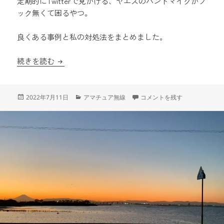
定期的にTwitterで見かける、ヤエスのハンドマイクがフ
ック無くて困るやつ。
良くある事例と私の対処法をまとめました。
八重洲のハンドマイクにフックが無い対策まとめ
続きを読む
投
カ
八重洲のハンドマイクにフック
2022年7月11日
アマチュア無線
コメントを残す
稿
テ
日:
ゴ
リ
ー