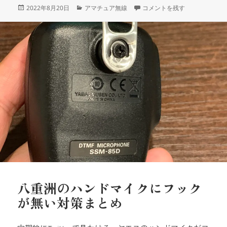
投
カ
ハムフェア2022参加します に
2022年8月20日
アマチュア無線
コメントを残す
稿
テ
日:
ゴ
リ
ー
八重洲のハンドマイクにフック
が無い対策まとめ