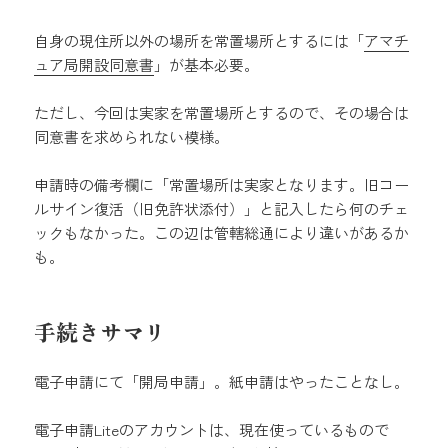
自身の現住所以外の場所を常置場所とするには「
アマチ
ュア局開設同意書
」が基本必要。
ただし、今回は実家を常置場所とするので、その場合は
同意書を求められない模様。
申請時の備考欄に「常置場所は実家となります。旧コー
ルサイン復活（旧免許状添付）」と記入したら何のチェ
ックもなかった。この辺は管轄総通により違いがあるか
も。
手続きサマリ
電子申請にて「開局申請」。紙申請はやったことなし。
電子申請Liteのアカウントは、現在使っているもので