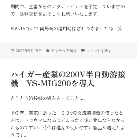
期間中、全国からのアクティビティを予定していますの
で、是非交信をよろしくお願いいたします。
※8N1AQ/JD1 南鳥島の運用時はざわつきましたね 笑
投
カ
8N1AQ ちばアクアラインマラソ
2022年5月15日
アマチュア無線
コメントを残す
稿
テ
日:
ゴ
リ
ハイガー産業の200V半自動溶接
ー
機 YS-MIG200を導入
とうとう溶接機の導入をすることに。
その昔、実家にあった１００Vの交流溶接機を使ったと
きは、トラウマになるほどまったく使い物にならなかっ
たものですが、時代は進んで使いやすい製品が増えたよ
うです。