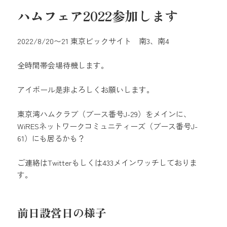
リ
ハムフェア2022参加します
ー
2022/8/20〜21 東京ビックサイト 南3、南4
全時間帯会場待機します。
アイボール是非よろしくお願いします。
東京湾ハムクラブ（ブース番号J-29）をメインに、
WiRESネットワークコミュニティーズ（ブース番号J-
61）にも居るかも？
ご連絡はTwitterもしくは433メインワッチしておりま
す。
前日設営日の様子