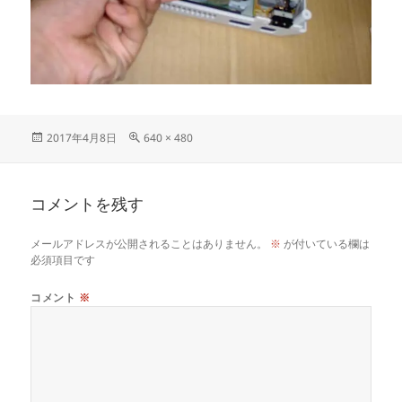
投
フ
2017年4月8日
640 × 480
稿
ル
日:
サ
イ
コメントを残す
ズ
メールアドレスが公開されることはありません。
※
が付いている欄は
必須項目です
コメント
※