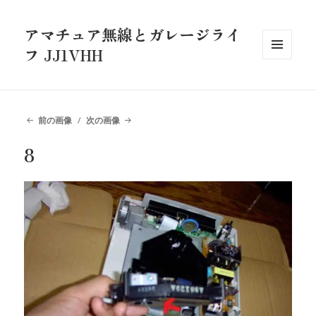
アマチュア無線とガレージライ
フ JJ1VHH
メニュ
ーとウ
ィジェ
ット
前の画像
次の画像
8