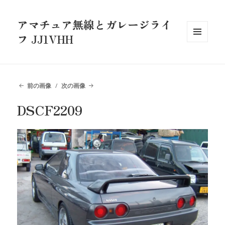
アマチュア無線とガレージライ
フ JJ1VHH
メニュ
ーとウ
ィジェ
ット
前の画像
次の画像
DSCF2209