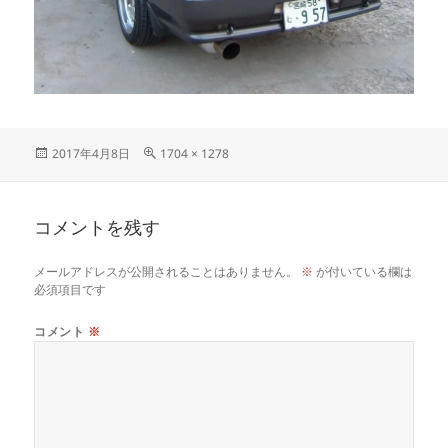
投
フ
2017年4月8日
1704 × 1278
稿
ル
日:
サ
イ
コメントを残す
ズ
メールアドレスが公開されることはありません。
※
が付いている欄は
必須項目です
コメント
※