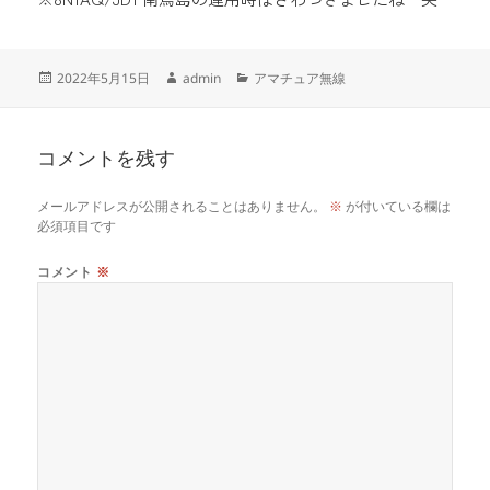
投
作
カ
2022年5月15日
admin
アマチュア無線
稿
成
テ
日:
者
ゴ
リ
コメントを残す
ー
メールアドレスが公開されることはありません。
※
が付いている欄は
必須項目です
コメント
※