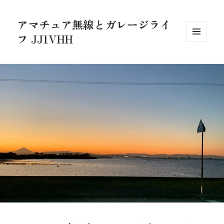
アマチュア無線とガレージライ
フ JJ1VHH
メニュ
ーとウ
ィジェ
ット