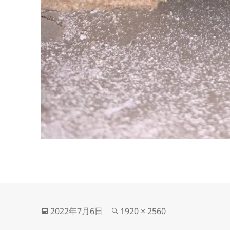
投
フ
2022年7月6日
1920 × 2560
稿
ル