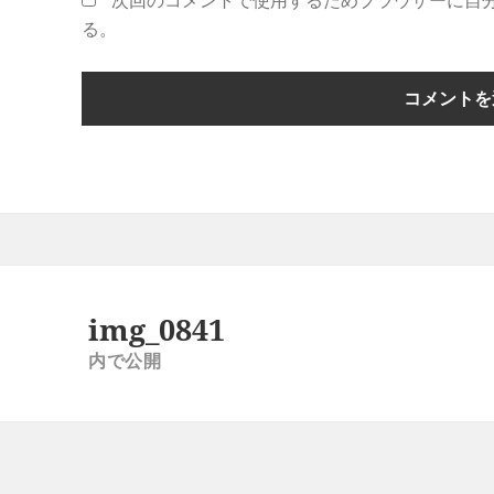
次回のコメントで使用するためブラウザーに自
る。
投
稿
img_0841
ナ
内で公開
ビ
ゲ
ー
シ