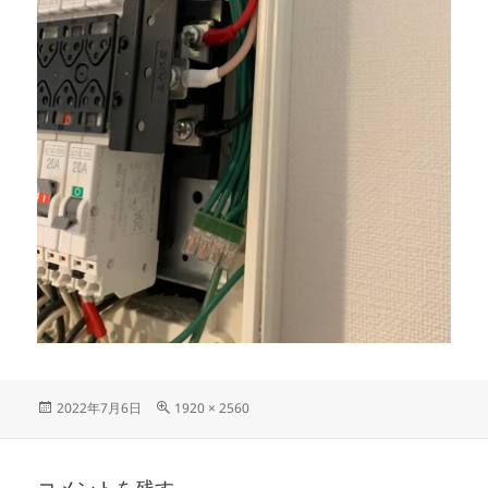
投
フ
2022年7月6日
1920 × 2560
稿
ル
日:
サ
イ
ズ