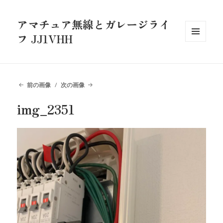
アマチュア無線とガレージライ
フ JJ1VHH
メニュ
ーとウ
ィジェ
ット
前の画像
次の画像
img_2351