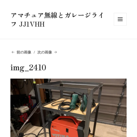
アマチュア無線とガレージライ
フ JJ1VHH
メニュ
ーとウ
ィジェ
ット
前の画像
次の画像
img_2410