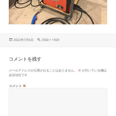
投
フ
2022年7月6日
2560 × 1920
稿
ル
日:
サ
イ
コメントを残す
ズ
メールアドレスが公開されることはありません。
※
が付いている欄は
必須項目です
コメント
※