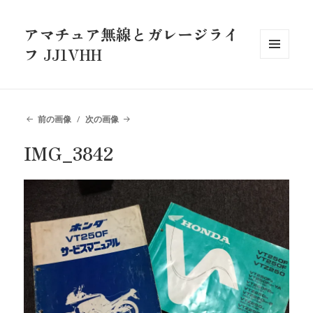
アマチュア無線とガレージライ
フ JJ1VHH
メニュ
ーとウ
ィジェ
ット
前の画像
次の画像
IMG_3842