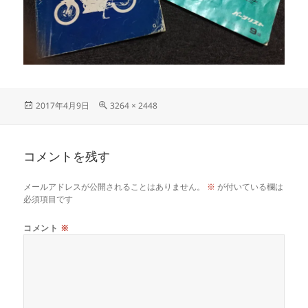
投
フ
2017年4月9日
3264 × 2448
稿
ル
日:
サ
イ
コメントを残す
ズ
メールアドレスが公開されることはありません。
※
が付いている欄は
必須項目です
コメント
※