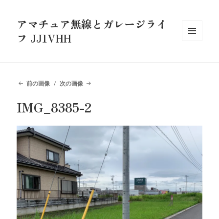
アマチュア無線とガレージライ
フ JJ1VHH
メニュ
ーとウ
ィジェ
ット
前の画像
次の画像
IMG_8385-2