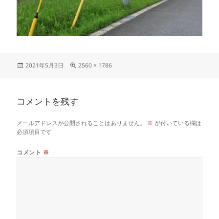
投
フ
2021年5月3日
2560 × 1786
稿
ル
日:
サ
イ
コメントを残す
ズ
メールアドレスが公開されることはありません。
※
が付いている欄は
必須項目です
コメント
※