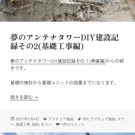
夢のアンテナタワーDIY建設記
録その2(基礎工事編)
夢のアンテナタワーDIY建設記録その１(準備編)
からの続
きです。
基礎の検討から基礎ユニットの設置までになります。
夢のアンテナタワーDIY建設記録その2(基礎工事編
続きを読む
投
カ
タ
2021年5月4日
アマチュア無線
DIY
,
アマチュア無線
,
タワ
稿
テ
夢のアンテナタワーDIY建設記録その2(基礎工
グ
ー
,
基礎工事
,
掘削
,
生コン
1件のコメント
日:
ゴ
リ