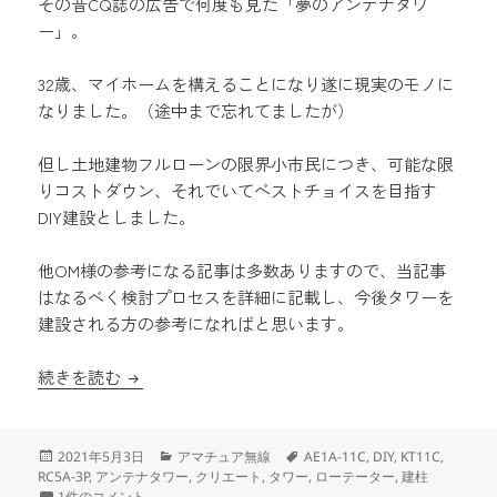
その昔CQ誌の広告で何度も見た「夢のアンテナタワ
ー」。
32歳、マイホームを構えることになり遂に現実のモノに
なりました。（途中まで忘れてましたが）
但し土地建物フルローンの限界小市民につき、可能な限
りコストダウン、それでいてベストチョイスを目指す
DIY建設としました。
他OM様の参考になる記事は多数ありますので、当記事
はなるべく検討プロセスを詳細に記載し、今後タワーを
建設される方の参考になればと思います。
夢のアンテナタワーDIY建設記録その１(準備編)
続きを読む
投
カ
タ
2021年5月3日
アマチュア無線
AE1A-11C
,
DIY
,
KT11C
,
稿
テ
グ
RC5A-3P
,
アンテナタワー
,
クリエート
,
タワー
,
ローテーター
,
建柱
日:
夢のアンテナタワーDIY建設記録その１(準備編) への
ゴ
1件のコメント