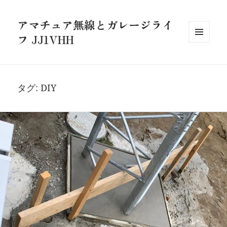
アマチュア無線とガレージライ
フ JJ1VHH
メニュ
ーとウ
ィジェ
ット
タグ:
DIY